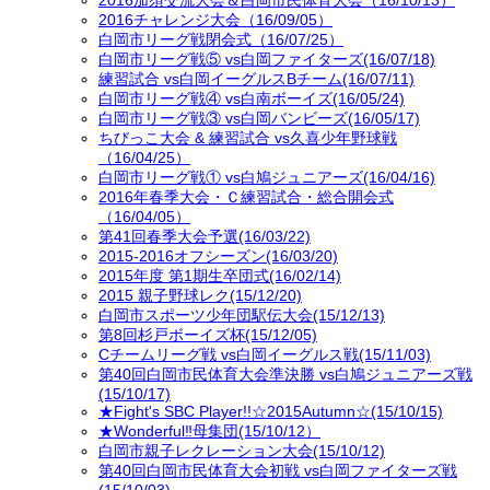
2016チャレンジ大会（16/09/05）
白岡市リーグ戦閉会式（16/07/25）
白岡市リーグ戦⑤ vs白岡ファイターズ(16/07/18)
練習試合 vs白岡イーグルスBチーム(16/07/11)
白岡市リーグ戦④ vs白南ボーイズ(16/05/24)
白岡市リーグ戦③ vs白岡バンビーズ(16/05/17)
ちびっこ大会 & 練習試合 vs久喜少年野球戦
（16/04/25）
白岡市リーグ戦① vs白鳩ジュニアーズ(16/04/16)
2016年春季大会・Ｃ練習試合・総合開会式
（16/04/05）
第41回春季大会予選(16/03/22)
2015-2016オフシーズン(16/03/20)
2015年度 第1期生卒団式(16/02/14)
2015 親子野球レク(15/12/20)
白岡市スポーツ少年団駅伝大会(15/12/13)
第8回杉戸ボーイズ杯(15/12/05)
Cチームリーグ戦 vs白岡イーグルス戦(15/11/03)
第40回白岡市民体育大会準決勝 vs白鳩ジュニアーズ戦
(15/10/17)
★Fight's SBC Player!!☆2015Autumn☆(15/10/15)
★Wonderful‼母集団(15/10/12）
白岡市親子レクレーション大会(15/10/12)
第40回白岡市民体育大会初戦 vs白岡ファイターズ戦
(15/10/03)