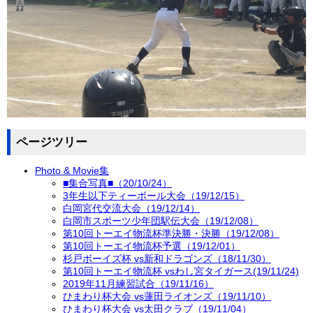
ページツリー
Photo & Movie集
■集合写真■（20/10/24）
3年生以下ティーボール大会（19/12/15）
白岡宮代交流大会（19/12/14）
白岡市スポーツ少年団駅伝大会（19/12/08）
第10回トーエイ物流杯準決勝・決勝（19/12/08）
第10回トーエイ物流杯予選（19/12/01）
杉戸ボーイズ杯 vs新和ドラゴンズ（18/11/30）
第10回トーエイ物流杯 vsわし宮タイガース(19/11/24)
2019年11月練習試合（19/11/16）
ひまわり杯大会 vs蓮田ライオンズ（19/11/10）
ひまわり杯大会 vs太田クラブ（19/11/04）