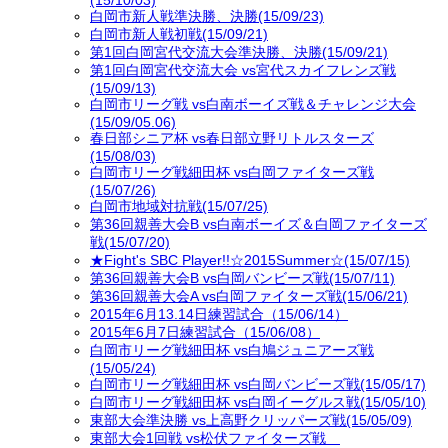
白岡市新人戦準決勝、決勝(15/09/23)
白岡市新人戦初戦(15/09/21)
第1回白岡宮代交流大会準決勝、決勝(15/09/21)
第1回白岡宮代交流大会 vs宮代スカイフレンズ戦
(15/09/13)
白岡市リーグ戦 vs白南ボーイズ戦＆チャレンジ大会
(15/09/05.06)
春日部シニア杯 vs春日部立野リトルスターズ
(15/08/03)
白岡市リーグ戦細田杯 vs白岡ファイターズ戦
(15/07/26)
白岡市地域対抗戦(15/07/25)
第36回親善大会B vs白南ボーイズ＆白岡ファイターズ
戦(15/07/20)
★Fight's SBC Player!!☆2015Summer☆(15/07/15)
第36回親善大会B vs白岡バンビーズ戦(15/07/11)
第36回親善大会A vs白岡ファイターズ戦(15/06/21)
2015年6月13.14日練習試合（15/06/14）
2015年6月7日練習試合（15/06/08）
白岡市リーグ戦細田杯 vs白鳩ジュニアーズ戦
(15/05/24)
白岡市リーグ戦細田杯 vs白岡バンビーズ戦(15/05/17)
白岡市リーグ戦細田杯 vs白岡イーグルス戦(15/05/10)
東部大会準決勝 vs上高野クリッパーズ戦(15/05/09)
東部大会1回戦 vs松伏ファイターズ戦