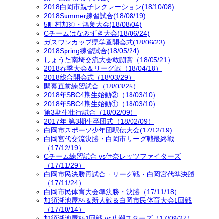
2018白岡市親子レクレーション(18/10/08)
2018Summer練習試合(18/08/19)
5町村加須・鴻巣大会(18/08/04)
Cチームはなみずき大会(18/06/24)
ガスワンカップ県学童開会式(18/06/23)
2018Spring練習試合(18/05/24)
しょうた南埼交流大会敢闘賞（18/05/21）
2018春季大会＆リーグ戦（18/04/18）
2018総合開会式（18/03/29）
開幕直前練習試合（18/03/25）
2018年SBC4期生始動②（18/03/10）
2018年SBC4期生始動①（18/03/10）
第3期生壮行試合（18/02/09）
2017年 第3期生卒団式（18/02/09）
白岡市スポーツ少年団駅伝大会(17/12/19)
白岡宮代交流決勝・白岡市リーグ戦最終戦
（17/12/19）
Cチーム練習試合 vs伊奈レッツファイターズ
（17/11/29）
白岡市民決勝再試合・リーグ戦・白岡宮代準決勝
（17/11/24）
白岡市民体育大会準決勝・決勝（17/11/18）
加須湖池屋杯＆新人戦＆白岡市民体育大会1回戦
（17/10/14）
加須湖池屋杯1回戦 vs八潮スターズ（17/09/27）