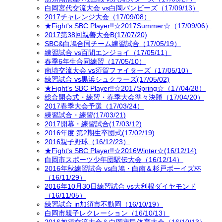
白岡宮代交流大会 vs白岡バンビーズ（17/09/13）
2017チャレンジ大会（17/09/08）
★Fight's SBC Player!!☆2017Summer☆（17/09/06）
2017第38回親善大会B(17/07/20)
SBC&白鳩合同チーム練習試合（17/05/19）
練習試合 vs百間エンジョイ（17/05/11）
春季6年生合同練習（17/05/10）
南埼交流大会 vs須賀ファイターズ（17/05/10）
練習試合 vs黒浜シュクラーズ(17/05/02)
★Fight's SBC Player!!☆2017Spring☆（17/04/28）
総合開会式・練習・春季大会準々決勝（17/04/20）
2017春季大会予選（17/03/24）
練習試合・練習(17/03/21)
2017開幕・練習試合(17/03/12)
2016年度 第2期生卒団式(17/02/19)
2016親子野球（16/12/23）
★Fight's SBC Player!!☆2016Winter☆(16/12/14)
白岡市スポーツ少年団駅伝大会（16/12/14）
2016年秋練習試合 vs白鳩・白南＆杉戸ボーイズ杯
（16/11/29）
2016年10月30日練習試合 vs大利根ダイヤモンド
（16/11/05）
練習試合 in加須市不動岡（16/10/19）
白岡市親子レクレーション（16/10/13）
2016加須交流大会＆白岡市民体育大会（16/10/13）