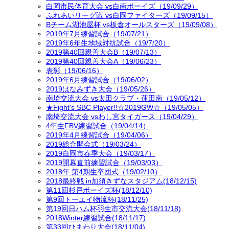
白岡市民体育大会 vs白南ボーイズ（19/09/29）
ふれあいリーグ戦 vs白岡ファイターズ（19/09/15）
Bチーム湖池屋杯 vs板倉オールスターズ（19/09/08）
2019年7月練習試合（19/07/21）
2019年6年生地域対抗試合（19/7/20）
2019第40回親善大会B（19/07/13）
2019第40回親善大会A（19/06/23）
表彰（19/06/16）
2019年6月練習試合（19/06/02）
2019はなみずき大会（19/05/26）
南埼交流大会 vs太田クラブ・蓮田南（19/05/12）
★Fight's SBC Player!!☆2019GW☆（19/05/05）
南埼交流大会 vsわし宮タイガース（19/04/29）
4年生FBV練習試合（19/04/14）
2019年4月練習試合（19/04/06）
2019総合開会式（19/03/24）
2019白岡市春季大会（19/03/17）
2019開幕直前練習試合（19/03/03）
2018年 第4期生卒団式（19/02/10）
2018最終戦 in加須きずなスタジアム(18/12/15)
第11回杉戸ボーイズ杯(18/12/10)
第9回トーエイ物流杯(18/11/25)
第19回日ハム杯羽生市交流大会(18/11/18)
2018Winter練習試合(18/11/17)
第33回ひまわり大会(18/11/04)