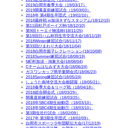
2019白岡市春季大会（19/03/17）
2019開幕直前練習試合（19/03/03）
2018年 第4期生卒団式（19/02/10）
2018最終戦 in加須きずなスタジアム(18/12/15)
第11回杉戸ボーイズ杯(18/12/10)
第9回トーエイ物流杯(18/11/25)
第19回日ハム杯羽生市交流大会(18/11/18)
2018Winter練習試合(18/11/17)
第33回ひまわり大会(18/11/04)
2018白岡市親子レクレーション(18/10/08)
2018Summer練習試合(18/08/19)
5町村加須・鴻巣大会(18/08/04)
Cチームはなみずき大会(18/06/24)
ガスワンカップ県学童開会式(18/06/23)
2018Spring練習試合(18/05/24)
しょうた南埼交流大会敢闘賞（18/05/21）
2018春季大会＆リーグ戦（18/04/18）
2018総合開会式（18/03/29）
開幕直前練習試合（18/03/25）
2018年SBC4期生始動②（18/03/10）
2018年SBC4期生始動①（18/03/10）
第3期生壮行試合（18/02/09）
2017年 第3期生卒団式（18/02/09）
白岡市スポーツ少年団駅伝大会(17/12/19)