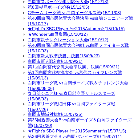
白岡市スポーツ少年団駅伝大会(15/12/13)
第8回杉戸ボーイズ杯(15/12/05)
Cチームリーグ戦 vs白岡イーグルス戦(15/11/03)
第40回白岡市民体育大会準決勝 vs白鳩ジュニアーズ戦
(15/10/17)
★Fight's SBC Player!!☆2015Autumn☆(15/10/15)
★Wonderful‼母集団(15/10/12）
白岡市親子レクレーション大会(15/10/12)
第40回白岡市民体育大会初戦 vs白岡ファイターズ戦
(15/10/03)
白岡市新人戦準決勝、決勝(15/09/23)
白岡市新人戦初戦(15/09/21)
第1回白岡宮代交流大会準決勝、決勝(15/09/21)
第1回白岡宮代交流大会 vs宮代スカイフレンズ戦
(15/09/13)
白岡市リーグ戦 vs白南ボーイズ戦＆チャレンジ大会
(15/09/05.06)
春日部シニア杯 vs春日部立野リトルスターズ
(15/08/03)
白岡市リーグ戦細田杯 vs白岡ファイターズ戦
(15/07/26)
白岡市地域対抗戦(15/07/25)
第36回親善大会B vs白南ボーイズ＆白岡ファイターズ
戦(15/07/20)
★Fight's SBC Player!!☆2015Summer☆(15/07/15)
第36回親善大会B vs白岡バンビーズ戦(15/07/11)