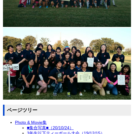
ページツリー
Photo & Movie集
■集合写真■（20/10/24）
3年生以下ティーボール大会（19/12/15）