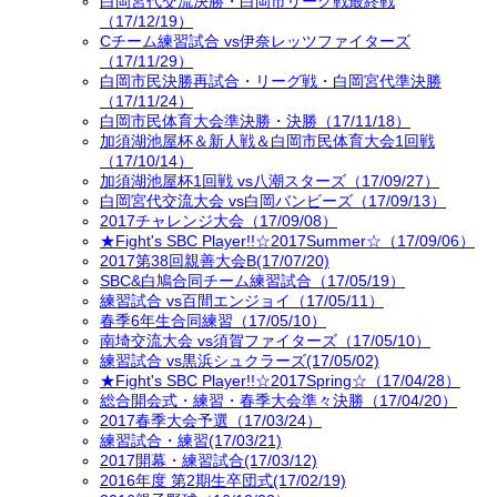
白岡宮代交流決勝・白岡市リーグ戦最終戦
（17/12/19）
Cチーム練習試合 vs伊奈レッツファイターズ
（17/11/29）
白岡市民決勝再試合・リーグ戦・白岡宮代準決勝
（17/11/24）
白岡市民体育大会準決勝・決勝（17/11/18）
加須湖池屋杯＆新人戦＆白岡市民体育大会1回戦
（17/10/14）
加須湖池屋杯1回戦 vs八潮スターズ（17/09/27）
白岡宮代交流大会 vs白岡バンビーズ（17/09/13）
2017チャレンジ大会（17/09/08）
★Fight's SBC Player!!☆2017Summer☆（17/09/06）
2017第38回親善大会B(17/07/20)
SBC&白鳩合同チーム練習試合（17/05/19）
練習試合 vs百間エンジョイ（17/05/11）
春季6年生合同練習（17/05/10）
南埼交流大会 vs須賀ファイターズ（17/05/10）
練習試合 vs黒浜シュクラーズ(17/05/02)
★Fight's SBC Player!!☆2017Spring☆（17/04/28）
総合開会式・練習・春季大会準々決勝（17/04/20）
2017春季大会予選（17/03/24）
練習試合・練習(17/03/21)
2017開幕・練習試合(17/03/12)
2016年度 第2期生卒団式(17/02/19)