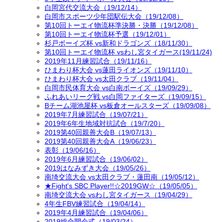
白岡宮代交流大会（19/12/14）
白岡市スポーツ少年団駅伝大会（19/12/08）
第10回トーエイ物流杯準決勝・決勝（19/12/08）
第10回トーエイ物流杯予選（19/12/01）
杉戸ボーイズ杯 vs新和ドラゴンズ（18/11/30）
第10回トーエイ物流杯 vsわし宮タイガース(19/11/24)
2019年11月練習試合（19/11/16）
ひまわり杯大会 vs蓮田ライオンズ（19/11/10）
ひまわり杯大会 vs太田クラブ（19/11/04）
白岡市民体育大会 vs白南ボーイズ（19/09/29）
ふれあいリーグ戦 vs白岡ファイターズ（19/09/15）
Bチーム湖池屋杯 vs板倉オールスターズ（19/09/08）
2019年7月練習試合（19/07/21）
2019年6年生地域対抗試合（19/7/20）
2019第40回親善大会B（19/07/13）
2019第40回親善大会A（19/06/23）
表彰（19/06/16）
2019年6月練習試合（19/06/02）
2019はなみずき大会（19/05/26）
南埼交流大会 vs太田クラブ・蓮田南（19/05/12）
★Fight's SBC Player!!☆2019GW☆（19/05/05）
南埼交流大会 vsわし宮タイガース（19/04/29）
4年生FBV練習試合（19/04/14）
2019年4月練習試合（19/04/06）
2019総合開会式（19/03/24）