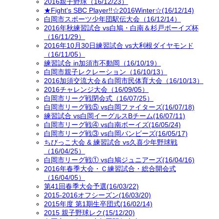
2016親子野球（16/12/23）
★Fight's SBC Player!!☆2016Winter☆(16/12/14)
白岡市スポーツ少年団駅伝大会（16/12/14）
2016年秋練習試合 vs白鳩・白南＆杉戸ボーイズ杯
（16/11/29）
2016年10月30日練習試合 vs大利根ダイヤモンド
（16/11/05）
練習試合 in加須市不動岡（16/10/19）
白岡市親子レクレーション（16/10/13）
2016加須交流大会＆白岡市民体育大会（16/10/13）
2016チャレンジ大会（16/09/05）
白岡市リーグ戦閉会式（16/07/25）
白岡市リーグ戦⑤ vs白岡ファイターズ(16/07/18)
練習試合 vs白岡イーグルスBチーム(16/07/11)
白岡市リーグ戦④ vs白南ボーイズ(16/05/24)
白岡市リーグ戦③ vs白岡バンビーズ(16/05/17)
ちびっこ大会 & 練習試合 vs久喜少年野球戦
（16/04/25）
白岡市リーグ戦① vs白鳩ジュニアーズ(16/04/16)
2016年春季大会・Ｃ練習試合・総合開会式
（16/04/05）
第41回春季大会予選(16/03/22)
2015-2016オフシーズン(16/03/20)
2015年度 第1期生卒団式(16/02/14)
2015 親子野球レク(15/12/20)