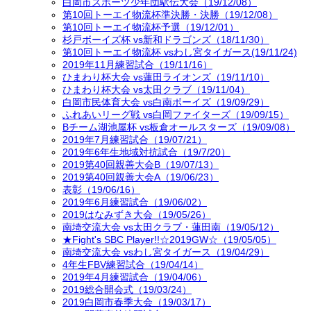
白岡市スポーツ少年団駅伝大会（19/12/08）
第10回トーエイ物流杯準決勝・決勝（19/12/08）
第10回トーエイ物流杯予選（19/12/01）
杉戸ボーイズ杯 vs新和ドラゴンズ（18/11/30）
第10回トーエイ物流杯 vsわし宮タイガース(19/11/24)
2019年11月練習試合（19/11/16）
ひまわり杯大会 vs蓮田ライオンズ（19/11/10）
ひまわり杯大会 vs太田クラブ（19/11/04）
白岡市民体育大会 vs白南ボーイズ（19/09/29）
ふれあいリーグ戦 vs白岡ファイターズ（19/09/15）
Bチーム湖池屋杯 vs板倉オールスターズ（19/09/08）
2019年7月練習試合（19/07/21）
2019年6年生地域対抗試合（19/7/20）
2019第40回親善大会B（19/07/13）
2019第40回親善大会A（19/06/23）
表彰（19/06/16）
2019年6月練習試合（19/06/02）
2019はなみずき大会（19/05/26）
南埼交流大会 vs太田クラブ・蓮田南（19/05/12）
★Fight's SBC Player!!☆2019GW☆（19/05/05）
南埼交流大会 vsわし宮タイガース（19/04/29）
4年生FBV練習試合（19/04/14）
2019年4月練習試合（19/04/06）
2019総合開会式（19/03/24）
2019白岡市春季大会（19/03/17）