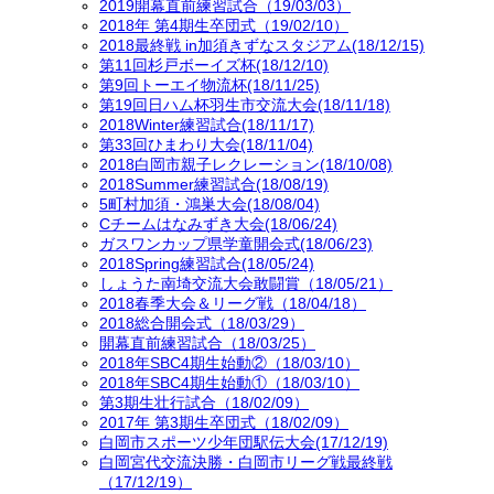
2019開幕直前練習試合（19/03/03）
2018年 第4期生卒団式（19/02/10）
2018最終戦 in加須きずなスタジアム(18/12/15)
第11回杉戸ボーイズ杯(18/12/10)
第9回トーエイ物流杯(18/11/25)
第19回日ハム杯羽生市交流大会(18/11/18)
2018Winter練習試合(18/11/17)
第33回ひまわり大会(18/11/04)
2018白岡市親子レクレーション(18/10/08)
2018Summer練習試合(18/08/19)
5町村加須・鴻巣大会(18/08/04)
Cチームはなみずき大会(18/06/24)
ガスワンカップ県学童開会式(18/06/23)
2018Spring練習試合(18/05/24)
しょうた南埼交流大会敢闘賞（18/05/21）
2018春季大会＆リーグ戦（18/04/18）
2018総合開会式（18/03/29）
開幕直前練習試合（18/03/25）
2018年SBC4期生始動②（18/03/10）
2018年SBC4期生始動①（18/03/10）
第3期生壮行試合（18/02/09）
2017年 第3期生卒団式（18/02/09）
白岡市スポーツ少年団駅伝大会(17/12/19)
白岡宮代交流決勝・白岡市リーグ戦最終戦
（17/12/19）