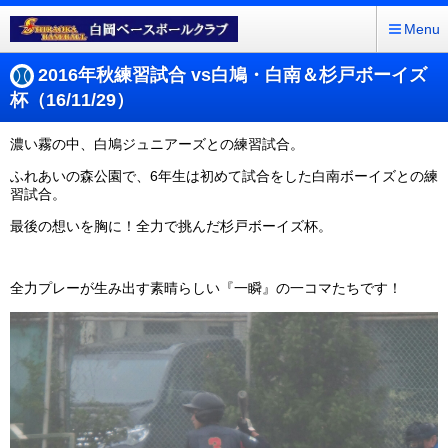
Menu
2016年秋練習試合 vs白鳩・白南＆杉戸ボーイズ
杯（16/11/29）
濃い霧の中、白鳩ジュニアーズとの練習試合。
ふれあいの森公園で、6年生は初めて試合をした白南ボーイズとの練
習試合。
最後の想いを胸に！全力で挑んだ杉戸ボーイズ杯。
全力プレーが生み出す素晴らしい『一瞬』の一コマたちです！