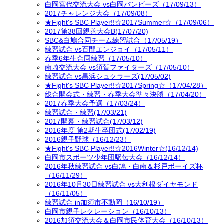
白岡宮代交流大会 vs白岡バンビーズ（17/09/13）
2017チャレンジ大会（17/09/08）
★Fight's SBC Player!!☆2017Summer☆（17/09/06）
2017第38回親善大会B(17/07/20)
SBC&白鳩合同チーム練習試合（17/05/19）
練習試合 vs百間エンジョイ（17/05/11）
春季6年生合同練習（17/05/10）
南埼交流大会 vs須賀ファイターズ（17/05/10）
練習試合 vs黒浜シュクラーズ(17/05/02)
★Fight's SBC Player!!☆2017Spring☆（17/04/28）
総合開会式・練習・春季大会準々決勝（17/04/20）
2017春季大会予選（17/03/24）
練習試合・練習(17/03/21)
2017開幕・練習試合(17/03/12)
2016年度 第2期生卒団式(17/02/19)
2016親子野球（16/12/23）
★Fight's SBC Player!!☆2016Winter☆(16/12/14)
白岡市スポーツ少年団駅伝大会（16/12/14）
2016年秋練習試合 vs白鳩・白南＆杉戸ボーイズ杯
（16/11/29）
2016年10月30日練習試合 vs大利根ダイヤモンド
（16/11/05）
練習試合 in加須市不動岡（16/10/19）
白岡市親子レクレーション（16/10/13）
2016加須交流大会＆白岡市民体育大会（16/10/13）