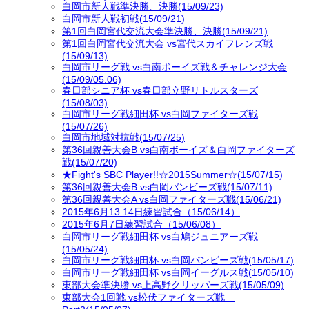
白岡市新人戦準決勝、決勝(15/09/23)
白岡市新人戦初戦(15/09/21)
第1回白岡宮代交流大会準決勝、決勝(15/09/21)
第1回白岡宮代交流大会 vs宮代スカイフレンズ戦
(15/09/13)
白岡市リーグ戦 vs白南ボーイズ戦＆チャレンジ大会
(15/09/05.06)
春日部シニア杯 vs春日部立野リトルスターズ
(15/08/03)
白岡市リーグ戦細田杯 vs白岡ファイターズ戦
(15/07/26)
白岡市地域対抗戦(15/07/25)
第36回親善大会B vs白南ボーイズ＆白岡ファイターズ
戦(15/07/20)
★Fight's SBC Player!!☆2015Summer☆(15/07/15)
第36回親善大会B vs白岡バンビーズ戦(15/07/11)
第36回親善大会A vs白岡ファイターズ戦(15/06/21)
2015年6月13.14日練習試合（15/06/14）
2015年6月7日練習試合（15/06/08）
白岡市リーグ戦細田杯 vs白鳩ジュニアーズ戦
(15/05/24)
白岡市リーグ戦細田杯 vs白岡バンビーズ戦(15/05/17)
白岡市リーグ戦細田杯 vs白岡イーグルス戦(15/05/10)
東部大会準決勝 vs上高野クリッパーズ戦(15/05/09)
東部大会1回戦 vs松伏ファイターズ戦