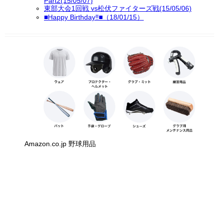
Part2(15/05/07)
東部大会1回戦 vs松伏ファイターズ戦(15/05/06)
■Happy Birthday‼■（18/01/15）
Amazon.co.jp 野球用品