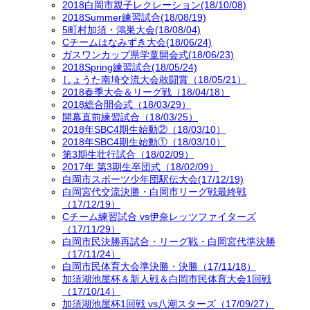
2018白岡市親子レクレーション(18/10/08)
2018Summer練習試合(18/08/19)
5町村加須・鴻巣大会(18/08/04)
Cチームはなみずき大会(18/06/24)
ガスワンカップ県学童開会式(18/06/23)
2018Spring練習試合(18/05/24)
しょうた南埼交流大会敢闘賞（18/05/21）
2018春季大会＆リーグ戦（18/04/18）
2018総合開会式（18/03/29）
開幕直前練習試合（18/03/25）
2018年SBC4期生始動②（18/03/10）
2018年SBC4期生始動①（18/03/10）
第3期生壮行試合（18/02/09）
2017年 第3期生卒団式（18/02/09）
白岡市スポーツ少年団駅伝大会(17/12/19)
白岡宮代交流決勝・白岡市リーグ戦最終戦
（17/12/19）
Cチーム練習試合 vs伊奈レッツファイターズ
（17/11/29）
白岡市民決勝再試合・リーグ戦・白岡宮代準決勝
（17/11/24）
白岡市民体育大会準決勝・決勝（17/11/18）
加須湖池屋杯＆新人戦＆白岡市民体育大会1回戦
（17/10/14）
加須湖池屋杯1回戦 vs八潮スターズ（17/09/27）