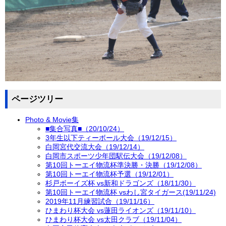
ページツリー
Photo & Movie集
■集合写真■（20/10/24）
3年生以下ティーボール大会（19/12/15）
白岡宮代交流大会（19/12/14）
白岡市スポーツ少年団駅伝大会（19/12/08）
第10回トーエイ物流杯準決勝・決勝（19/12/08）
第10回トーエイ物流杯予選（19/12/01）
杉戸ボーイズ杯 vs新和ドラゴンズ（18/11/30）
第10回トーエイ物流杯 vsわし宮タイガース(19/11/24)
2019年11月練習試合（19/11/16）
ひまわり杯大会 vs蓮田ライオンズ（19/11/10）
ひまわり杯大会 vs太田クラブ（19/11/04）