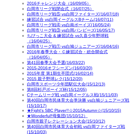
2016チャレンジ大会（16/09/05）
白岡市リーグ戦閉会式（16/07/25）
白岡市リーグ戦⑤ vs白岡ファイターズ(16/07/18)
練習試合 vs白岡イーグルスBチーム(16/07/11)
白岡市リーグ戦④ vs白南ボーイズ(16/05/24)
白岡市リーグ戦③ vs白岡バンビーズ(16/05/17)
ちびっこ大会 & 練習試合 vs久喜少年野球戦
（16/04/25）
白岡市リーグ戦① vs白鳩ジュニアーズ(16/04/16)
2016年春季大会・Ｃ練習試合・総合開会式
（16/04/05）
第41回春季大会予選(16/03/22)
2015-2016オフシーズン(16/03/20)
2015年度 第1期生卒団式(16/02/14)
2015 親子野球レク(15/12/20)
白岡市スポーツ少年団駅伝大会(15/12/13)
第8回杉戸ボーイズ杯(15/12/05)
Cチームリーグ戦 vs白岡イーグルス戦(15/11/03)
第40回白岡市民体育大会準決勝 vs白鳩ジュニアーズ戦
(15/10/17)
★Fight's SBC Player!!☆2015Autumn☆(15/10/15)
★Wonderful‼母集団(15/10/12）
白岡市親子レクレーション大会(15/10/12)
第40回白岡市民体育大会初戦 vs白岡ファイターズ戦
(15/10/03)