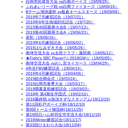
白岡市民体育大会 vs白南ボーイズ（19/09/29）
ふれあいリーグ戦 vs白岡ファイターズ（19/09/15）
Bチーム湖池屋杯 vs板倉オールスターズ（19/09/08）
2019年7月練習試合（19/07/21）
2019年6年生地域対抗試合（19/7/20）
2019第40回親善大会B（19/07/13）
2019第40回親善大会A（19/06/23）
表彰（19/06/16）
2019年6月練習試合（19/06/02）
2019はなみずき大会（19/05/26）
南埼交流大会 vs太田クラブ・蓮田南（19/05/12）
★Fight's SBC Player!!☆2019GW☆（19/05/05）
南埼交流大会 vsわし宮タイガース（19/04/29）
4年生FBV練習試合（19/04/14）
2019年4月練習試合（19/04/06）
2019総合開会式（19/03/24）
2019白岡市春季大会（19/03/17）
2019開幕直前練習試合（19/03/03）
2018年 第4期生卒団式（19/02/10）
2018最終戦 in加須きずなスタジアム(18/12/15)
第11回杉戸ボーイズ杯(18/12/10)
第9回トーエイ物流杯(18/11/25)
第19回日ハム杯羽生市交流大会(18/11/18)
2018Winter練習試合(18/11/17)
第33回ひまわり大会(18/11/04)