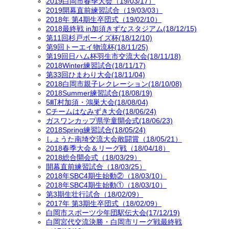
2019白岡市春季大会（19/03/17）
2019開幕直前練習試合（19/03/03）
2018年 第4期生卒団式（19/02/10）
2018最終戦 in加須きずなスタジアム(18/12/15)
第11回杉戸ボーイズ杯(18/12/10)
第9回トーエイ物流杯(18/11/25)
第19回日ハム杯羽生市交流大会(18/11/18)
2018Winter練習試合(18/11/17)
第33回ひまわり大会(18/11/04)
2018白岡市親子レクレーション(18/10/08)
2018Summer練習試合(18/08/19)
5町村加須・鴻巣大会(18/08/04)
Cチームはなみずき大会(18/06/24)
ガスワンカップ県学童開会式(18/06/23)
2018Spring練習試合(18/05/24)
しょうた南埼交流大会敢闘賞（18/05/21）
2018春季大会＆リーグ戦（18/04/18）
2018総合開会式（18/03/29）
開幕直前練習試合（18/03/25）
2018年SBC4期生始動②（18/03/10）
2018年SBC4期生始動①（18/03/10）
第3期生壮行試合（18/02/09）
2017年 第3期生卒団式（18/02/09）
白岡市スポーツ少年団駅伝大会(17/12/19)
白岡宮代交流決勝・白岡市リーグ戦最終戦