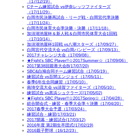
（17/12/19）
Cチーム練習試合 vs伊奈レッツファイターズ
（17/11/29）
白岡市民決勝再試合・リーグ戦・白岡宮代準決勝
（17/11/24）
白岡市民体育大会準決勝・決勝（17/11/18）
加須湖池屋杯＆新人戦＆白岡市民体育大会1回戦
（17/10/14）
加須湖池屋杯1回戦 vs八潮スターズ（17/09/27）
白岡宮代交流大会 vs白岡バンビーズ（17/09/13）
2017チャレンジ大会（17/09/08）
★Fight's SBC Player!!☆2017Summer☆（17/09/06）
2017第38回親善大会B(17/07/20)
SBC&白鳩合同チーム練習試合（17/05/19）
練習試合 vs百間エンジョイ（17/05/11）
春季6年生合同練習（17/05/10）
南埼交流大会 vs須賀ファイターズ（17/05/10）
練習試合 vs黒浜シュクラーズ(17/05/02)
★Fight's SBC Player!!☆2017Spring☆（17/04/28）
総合開会式・練習・春季大会準々決勝（17/04/20）
2017春季大会予選（17/03/24）
練習試合・練習(17/03/21)
2017開幕・練習試合(17/03/12)
2016年度 第2期生卒団式(17/02/19)
2016親子野球（16/12/23）