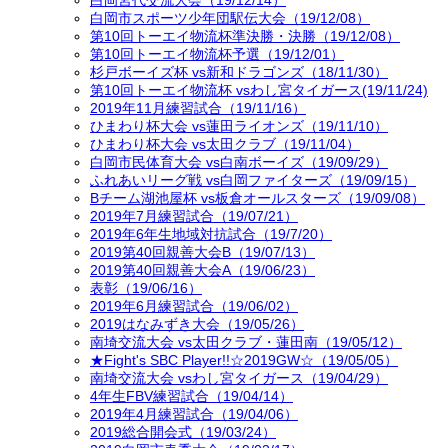
白岡宮代交流大会（19/12/14）
白岡市スポーツ少年団駅伝大会（19/12/08）
第10回トーエイ物流杯準決勝・決勝（19/12/08）
第10回トーエイ物流杯予選（19/12/01）
杉戸ボーイズ杯 vs新和ドラゴンズ（18/11/30）
第10回トーエイ物流杯 vsわし宮タイガース(19/11/24)
2019年11月練習試合（19/11/16）
ひまわり杯大会 vs蓮田ライオンズ（19/11/10）
ひまわり杯大会 vs太田クラブ（19/11/04）
白岡市民体育大会 vs白南ボーイズ（19/09/29）
ふれあいリーグ戦 vs白岡ファイターズ（19/09/15）
Bチーム湖池屋杯 vs板倉オールスターズ（19/09/08）
2019年7月練習試合（19/07/21）
2019年6年生地域対抗試合（19/7/20）
2019第40回親善大会B（19/07/13）
2019第40回親善大会A（19/06/23）
表彰（19/06/16）
2019年6月練習試合（19/06/02）
2019はなみずき大会（19/05/26）
南埼交流大会 vs太田クラブ・蓮田南（19/05/12）
★Fight's SBC Player!!☆2019GW☆（19/05/05）
南埼交流大会 vsわし宮タイガース（19/04/29）
4年生FBV練習試合（19/04/14）
2019年4月練習試合（19/04/06）
2019総合開会式（19/03/24）