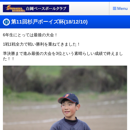
Menu
第11回杉戸ボーイズ杯(18/12/10)
6年生にとっては最後の大会！
1戦1戦全力で戦い勝利を重ねてきました！
準決勝まで進み最後の大会を3位という素晴らしい成績で終えまし
た！！