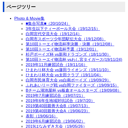
ページツリー
Photo & Movie集
■集合写真■（20/10/24）
3年生以下ティーボール大会（19/12/15）
白岡宮代交流大会（19/12/14）
白岡市スポーツ少年団駅伝大会（19/12/08）
第10回トーエイ物流杯準決勝・決勝（19/12/08）
第10回トーエイ物流杯予選（19/12/01）
杉戸ボーイズ杯 vs新和ドラゴンズ（18/11/30）
第10回トーエイ物流杯 vsわし宮タイガース(19/11/24)
2019年11月練習試合（19/11/16）
ひまわり杯大会 vs蓮田ライオンズ（19/11/10）
ひまわり杯大会 vs太田クラブ（19/11/04）
白岡市民体育大会 vs白南ボーイズ（19/09/29）
ふれあいリーグ戦 vs白岡ファイターズ（19/09/15）
Bチーム湖池屋杯 vs板倉オールスターズ（19/09/08）
2019年7月練習試合（19/07/21）
2019年6年生地域対抗試合（19/7/20）
2019第40回親善大会B（19/07/13）
2019第40回親善大会A（19/06/23）
表彰（19/06/16）
2019年6月練習試合（19/06/02）
2019はなみずき大会（19/05/26）