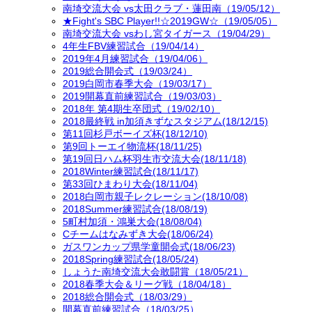
南埼交流大会 vs太田クラブ・蓮田南（19/05/12）
★Fight's SBC Player!!☆2019GW☆（19/05/05）
南埼交流大会 vsわし宮タイガース（19/04/29）
4年生FBV練習試合（19/04/14）
2019年4月練習試合（19/04/06）
2019総合開会式（19/03/24）
2019白岡市春季大会（19/03/17）
2019開幕直前練習試合（19/03/03）
2018年 第4期生卒団式（19/02/10）
2018最終戦 in加須きずなスタジアム(18/12/15)
第11回杉戸ボーイズ杯(18/12/10)
第9回トーエイ物流杯(18/11/25)
第19回日ハム杯羽生市交流大会(18/11/18)
2018Winter練習試合(18/11/17)
第33回ひまわり大会(18/11/04)
2018白岡市親子レクレーション(18/10/08)
2018Summer練習試合(18/08/19)
5町村加須・鴻巣大会(18/08/04)
Cチームはなみずき大会(18/06/24)
ガスワンカップ県学童開会式(18/06/23)
2018Spring練習試合(18/05/24)
しょうた南埼交流大会敢闘賞（18/05/21）
2018春季大会＆リーグ戦（18/04/18）
2018総合開会式（18/03/29）
開幕直前練習試合（18/03/25）