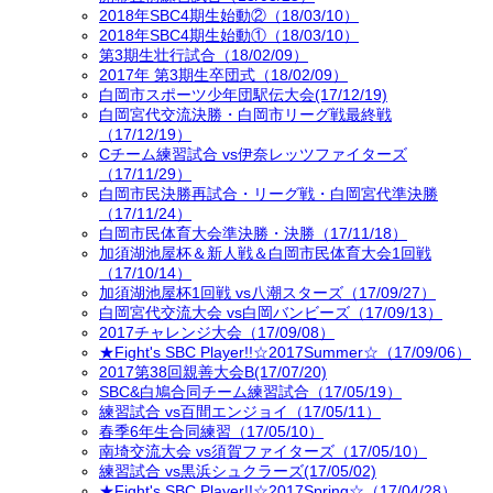
2018年SBC4期生始動②（18/03/10）
2018年SBC4期生始動①（18/03/10）
第3期生壮行試合（18/02/09）
2017年 第3期生卒団式（18/02/09）
白岡市スポーツ少年団駅伝大会(17/12/19)
白岡宮代交流決勝・白岡市リーグ戦最終戦
（17/12/19）
Cチーム練習試合 vs伊奈レッツファイターズ
（17/11/29）
白岡市民決勝再試合・リーグ戦・白岡宮代準決勝
（17/11/24）
白岡市民体育大会準決勝・決勝（17/11/18）
加須湖池屋杯＆新人戦＆白岡市民体育大会1回戦
（17/10/14）
加須湖池屋杯1回戦 vs八潮スターズ（17/09/27）
白岡宮代交流大会 vs白岡バンビーズ（17/09/13）
2017チャレンジ大会（17/09/08）
★Fight's SBC Player!!☆2017Summer☆（17/09/06）
2017第38回親善大会B(17/07/20)
SBC&白鳩合同チーム練習試合（17/05/19）
練習試合 vs百間エンジョイ（17/05/11）
春季6年生合同練習（17/05/10）
南埼交流大会 vs須賀ファイターズ（17/05/10）
練習試合 vs黒浜シュクラーズ(17/05/02)
★Fight's SBC Player!!☆2017Spring☆（17/04/28）