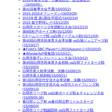
2016年春季大会・Ｃ練習試合・総合開会式
（16/04/05）
第41回春季大会予選(16/03/22)
2015-2016オフシーズン(16/03/20)
2015年度 第1期生卒団式(16/02/14)
2015 親子野球レク(15/12/20)
白岡市スポーツ少年団駅伝大会(15/12/13)
第8回杉戸ボーイズ杯(15/12/05)
Cチームリーグ戦 vs白岡イーグルス戦(15/11/03)
第40回白岡市民体育大会準決勝 vs白鳩ジュニアーズ戦
(15/10/17)
★Fight's SBC Player!!☆2015Autumn☆(15/10/15)
★Wonderful‼母集団(15/10/12）
白岡市親子レクレーション大会(15/10/12)
第40回白岡市民体育大会初戦 vs白岡ファイターズ戦
(15/10/03)
白岡市新人戦準決勝、決勝(15/09/23)
白岡市新人戦初戦(15/09/21)
第1回白岡宮代交流大会準決勝、決勝(15/09/21)
第1回白岡宮代交流大会 vs宮代スカイフレンズ戦
(15/09/13)
白岡市リーグ戦 vs白南ボーイズ戦＆チャレンジ大会
(15/09/05.06)
春日部シニア杯 vs春日部立野リトルスターズ
(15/08/03)
白岡市リーグ戦細田杯 vs白岡ファイターズ戦