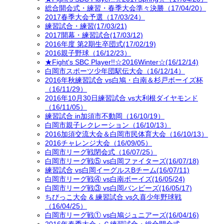
総合開会式・練習・春季大会準々決勝（17/04/20）
2017春季大会予選（17/03/24）
練習試合・練習(17/03/21)
2017開幕・練習試合(17/03/12)
2016年度 第2期生卒団式(17/02/19)
2016親子野球（16/12/23）
★Fight's SBC Player!!☆2016Winter☆(16/12/14)
白岡市スポーツ少年団駅伝大会（16/12/14）
2016年秋練習試合 vs白鳩・白南＆杉戸ボーイズ杯
（16/11/29）
2016年10月30日練習試合 vs大利根ダイヤモンド
（16/11/05）
練習試合 in加須市不動岡（16/10/19）
白岡市親子レクレーション（16/10/13）
2016加須交流大会＆白岡市民体育大会（16/10/13）
2016チャレンジ大会（16/09/05）
白岡市リーグ戦閉会式（16/07/25）
白岡市リーグ戦⑤ vs白岡ファイターズ(16/07/18)
練習試合 vs白岡イーグルスBチーム(16/07/11)
白岡市リーグ戦④ vs白南ボーイズ(16/05/24)
白岡市リーグ戦③ vs白岡バンビーズ(16/05/17)
ちびっこ大会 & 練習試合 vs久喜少年野球戦
（16/04/25）
白岡市リーグ戦① vs白鳩ジュニアーズ(16/04/16)