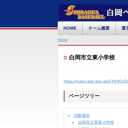
HOME
チーム概要
選
Home
白岡市立東小学校
https://maps.app.goo.gl/zFHjr9Qc
ページツリー
活動場所
白岡市立菁莪小学校