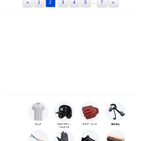
«
1
2
3
4
5
...
7
»